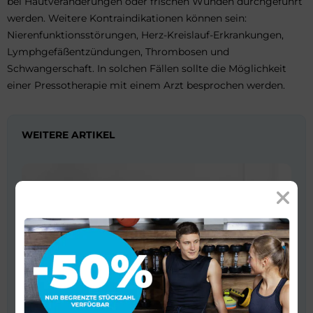
bei Hautveränderungen oder frischen Wunden durchgeführt
werden. Weitere Kontraindikationen können sein:
Nierenfunktionsstörungen, Herz-Kreislauf-Erkrankungen,
Lymphgefäßentzündungen, Thrombosen und
Schwangerschaft. In solchen Fällen sollte die Möglichkeit
einer Pressotherapie mit einem Arzt besprochen werden.
WEITERE ARTIKEL