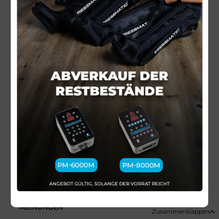
KONTAKTFORMULAR
Vorname
Telefon
Ich erkläre, dass ich die
Datenschutzerklärung
gelesen habe
und deren Bedingungen akzeptiere. Ich stimme der
Verarbeitung der im Formular angegebenen Daten zum
Zweck der Bearbeitung meiner Anfrage zu.
Senden
MEINUNGEN
Zusammenklappen