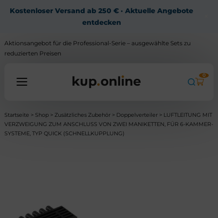
Kostenloser Versand ab 250 € · Aktuelle Angebote
×
entdecken
Aktionsangebot für die Professional-Serie – ausgewählte Sets zu
reduzierten Preisen
0
Startseite
>
Shop
>
Zusätzliches Zubehör
>
Doppelverteiler
> LUFTLEITUNG MIT
Alle Produkte
VERZWEIGUNG ZUM ANSCHLUSS VON ZWEI MANIKETTEN, FÜR 6-KAMMER-
SYSTEME, TYP QUICK (SCHNELLKUPPLUNG)
Wissensdatenbank
Kontakt
Mein Konto