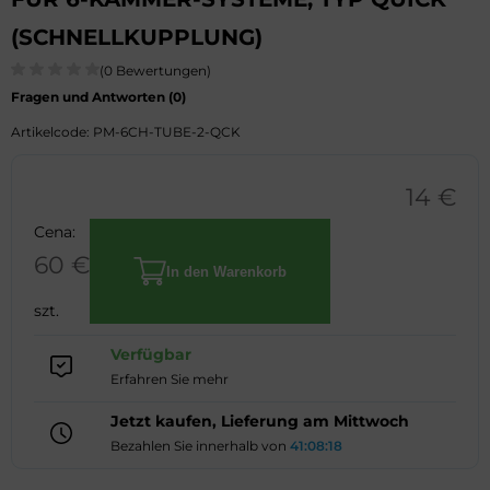
(SCHNELLKUPPLUNG)
(0 Bewertungen)
Fragen und Antworten (
0
)
Artikelcode: PM-6CH-TUBE-2-QCK
14
€
Cena:
60
€
In den Warenkorb
LUFTLEITUNG
szt.
MIT
Verfügbar
VERZWEIGUNG
Erfahren Sie mehr
ZUM
ANSCHLUSS
Jetzt kaufen, Lieferung am Mittwoch
VON
Bezahlen Sie innerhalb von
41:08:18
ZWEI