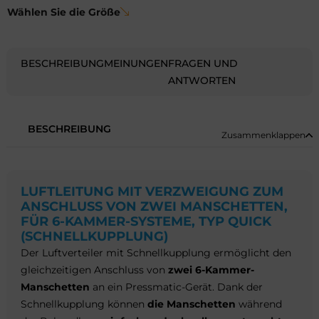
MANIKETTEN,
Wählen Sie die Größe
FÜR
6-
KAMMER-
BESCHREIBUNG
MEINUNGEN
FRAGEN UND
SYSTEME,
ANTWORTEN
TYP
QUICK
(SCHNELLKUPPLUNG)
BESCHREIBUNG
Zusammenklappen
Menge
LUFTLEITUNG MIT VERZWEIGUNG ZUM
ANSCHLUSS VON ZWEI MANSCHETTEN,
FÜR 6-KAMMER-SYSTEME, TYP QUICK
(SCHNELLKUPPLUNG)
Der Luftverteiler mit Schnellkupplung ermöglicht den
gleichzeitigen Anschluss von
zwei 6-Kammer-
Manschetten
an ein Pressmatic-Gerät. Dank der
Schnellkupplung können
die Manschetten
während