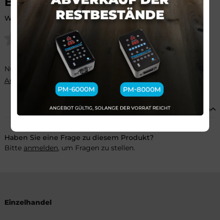
BEWERTUNG HINZUFÜGEN
Wie viele Sterne würden Sie diesem Produkt geben?
Nur angemeldete Kunden können Bewertungen abgeben.
Anmelden
FRAGEN UND ANTWORTEN
Zusammenklappen
Haben Sie eine Frage zu diesem Produkt?
Bitte
anmelden
, um Fragen zu stellen.
Einzelhandel