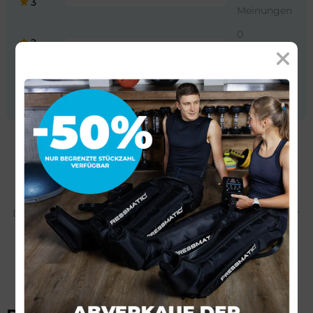
3
Meinungen
0
2
Meinungen
0
1
Meinungen
Dieses Produkt hat noch keine Bewertungen. Seien Sie der
Erste!