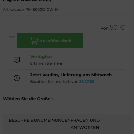
Artikelcode: PM-6000D-GW-5Y
50
€
von
Garantie
szt.
In den Warenkorb
für
das
Verfügbar
Gerät
Erfahren Sie mehr
PM-
6000D
Jetzt kaufen, Lieferung am Mittwoch
Verlängert
Bezahlen Sie innerhalb von
28:27:53
auf
5
Wählen Sie die Größe
Jahre
Menge
BESCHREIBUNG
MEINUNGEN
FRAGEN UND
ANTWORTEN