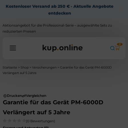
Kostenloser Versand ab 250 € · Aktuelle Angebote
×
entdecken
Aktionsangebot für die Professional-Serie – ausgewählte Sets zu
reduzierten Preisen
0
Startseite
>
Shop
>
Versicherungen
> Garantie für das Gerät PM-6000D
Alle Produkte
Verlängert auf 5 Jahre
Wissensdatenbank
Kontakt
Drucken
Vergleichen
Garantie für das Gerät PM-6000D
Mein Konto
Verlängert auf 5 Jahre
(0 Bewertungen)
Fragen und Antworten (
0
)