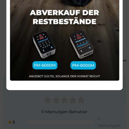
und deren Bedingungen akzeptiere. Ich stimme der
Verarbeitung der im Formular angegebenen Daten zum
Zweck der Bearbeitung meiner Anfrage zu.
Senden
MEINUNGEN
Zusammenklappen
0
0 Meinungen Benutzer
0
5
Meinungen