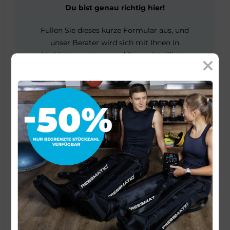
Du bist genau richtig hier!
Füllen Sie dieses kurze Formular aus, und
unser Berater wird sich mit Ihnen in
Verbindung setzen und Ihnen detaillierte
Informationen geben.
KONTAKTFORMULAR
Vorname
Telefon
Ich erkläre, dass ich die
Datenschutzerklärung
gelesen habe