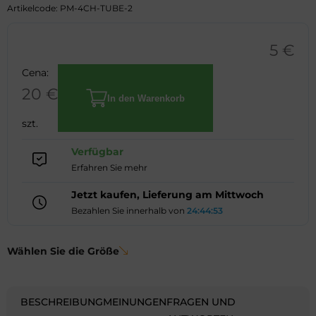
Artikelcode: PM-4CH-TUBE-2
5
€
Cena:
20
€
In den Warenkorb
Doppelstück,
szt.
Verzweigung,
Verfügbar
für
Erfahren Sie mehr
4-
Kammer-
Jetzt kaufen, Lieferung am Mittwoch
Systeme
Bezahlen Sie innerhalb von
24:44:52
Menge
Wählen Sie die Größe
BESCHREIBUNG
MEINUNGEN
FRAGEN UND