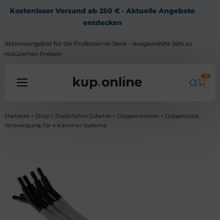
Kostenloser Versand ab 250 € · Aktuelle Angebote
×
entdecken
Aktionsangebot für die Professional-Serie – ausgewählte Sets zu
reduzierten Preisen
0
Startseite
>
Shop
>
Zusätzliches Zubehör
>
Doppelverteiler
> Doppelstück,
Alle Produkte
Verzweigung, für 4-Kammer-Systeme
Wissensdatenbank
Kontakt
Mein Konto